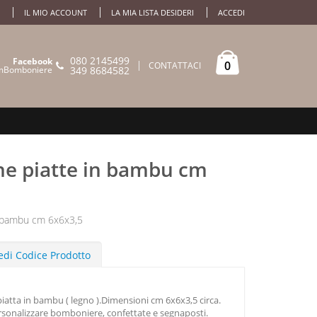
IL MIO ACCOUNT
LA MIA LISTA DESIDERI
ACCEDI
080 2145499
Facebook
0
CONTATTACI
mBomboniere
349 8684582
ine piatte in bambu cm
n bambu cm 6x6x3,5
edi Codice Prodotto
piatta in bambu ( legno ).Dimensioni cm 6x6x3,5 circa.
rsonalizzare bomboniere, confettate e segnaposti.