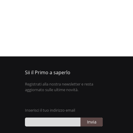
Sii il Primo a saperlo
Registrati alla nostra newsletter e resta
aggiornato sulle ultime novità.
Inserisci il tuo indirizzo email
Invia