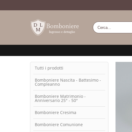
Tutti i prodotti
Bomboniere Nascita - Battesimo -
Compleanno
Bomboniere Matrimonio -
Anniversario 25° - 50°
Bomboniere Cresima
Bomboniere Comunione