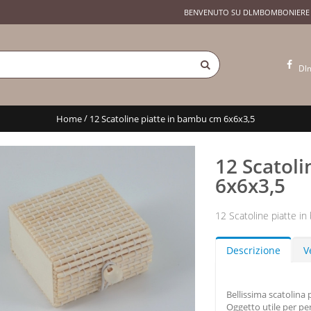
BENVENUTO SU DLMBOMBONIERE
Dl
/
Home
12 Scatoline piatte in bambu cm 6x6x3,5
12 Scatol
6x6x3,5
12 Scatoline piatte i
Descrizione
V
Bellissima scatolina 
Oggetto utile per pe