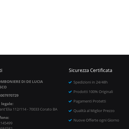
i
Sicurezza Certificata
MBONIERE DI DE LUCIA
Spedizioni in 24/48h
SCO
Prodotti 100% Originali
8007970729
Pagamenti Protetti
 legale:
ant'Elia 112/114 - 70033 Corato BA
Qualità al Miglior Prezzo
fono:
Nuove Offerte ogni Giorno
2145499
8684582