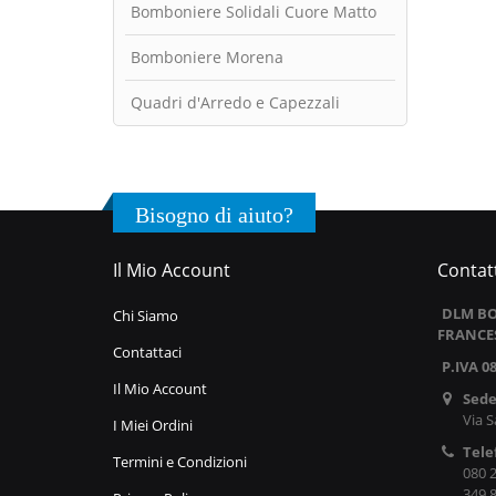
Bomboniere Solidali Cuore Matto
Bomboniere Morena
Quadri d'Arredo e Capezzali
Bisogno di aiuto?
Il Mio Account
Contatt
DLM BO
Chi Siamo
FRANCE
Contattaci
P.IVA 0
Il Mio Account
Sede
Via S
I Miei Ordini
Tele
Termini e Condizioni
080 
349 