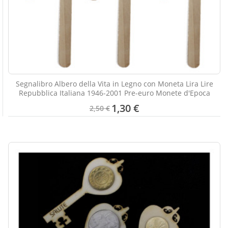
Segnalibro Albero della Vita in Legno con Moneta Lira Lire
Repubblica Italiana 1946-2001 Pre-euro Monete d'Epoca
1,30 €
2,50 €