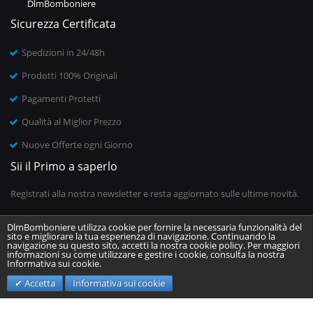
DlmBomboniere
Sicurezza Certificata
Spedizioni in 24/48h
Prodotti 100% Originali
Pagamenti Protetti
Qualità al Miglior Prezzo
Nuove Offerte ogni Giorno
Sii il Primo a saperlo
Registrati alla nostra newsletter e resta aggiornato sulle ultime novità.
DlmBomboniere utilizza cookie per fornire la necessaria funzionalità del
sito e migliorare la tua esperienza di navigazione. Continuando la
Inserisci il tuo indirizzo email
navigazione su questo sito, accetti la nostra cookie policy. Per maggiori
informazioni su come utilizzare e gestire i cookie, consulta la nostra
Informativa sui cookie.
Invia
Accetta
Informativa sui cookie