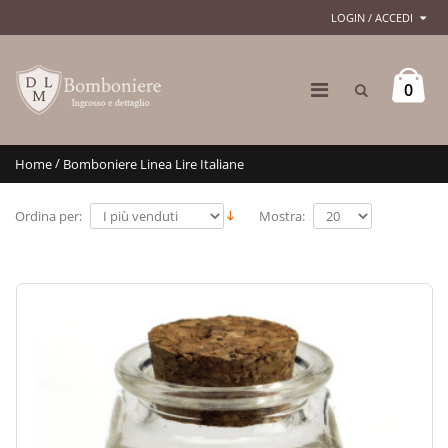
LOGIN / ACCEDI
0
/
Home
Bomboniere Linea Lire Italiane
Ordina per:
Mostra: