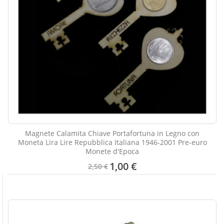
Magnete Calamita Chiave Portafortuna in Legno con
Moneta Lira Lire Repubblica Italiana 1946-2001 Pre-euro
Monete d'Epoca
1,00 €
2,50 €