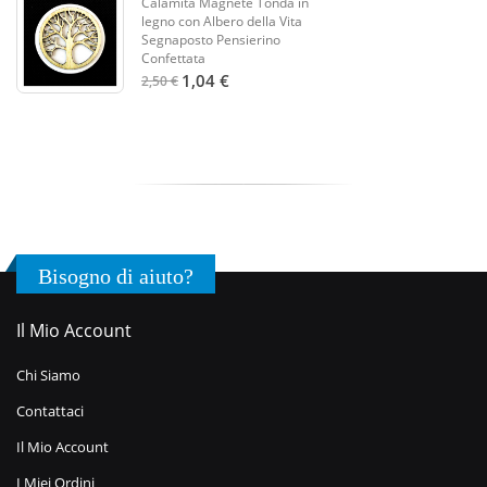
Calamita Magnete Tonda in
legno con Albero della Vita
Segnaposto Pensierino
Confettata
1,04 €
2,50 €
Bisogno di aiuto?
Il Mio Account
Chi Siamo
Contattaci
Il Mio Account
I Miei Ordini