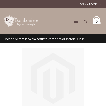
LOGIN / ACCEDI
0
/
Home
Anfora in vetro soffiato completa di scatola_Giallo