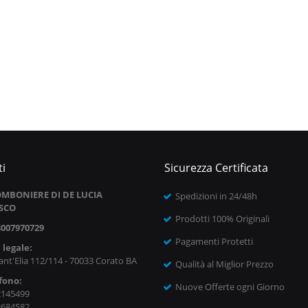
i
Sicurezza Certificata
MBONIERE DI DE LUCIA
Spedizioni in 24/48h
SCO
Prodotti 100% Originali
8007970729
Pagamenti Protetti
 legale:
ant'Elia 112/114 - 70033 Corato BA
Qualità al Miglior Prezzo
fono:
Nuove Offerte ogni Giorno
2145499
8684582