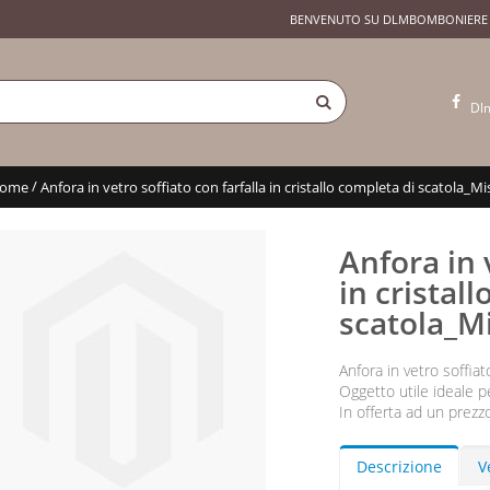
BENVENUTO SU DLMBOMBONIERE
Dl
/
ome
Anfora in vetro soffiato con farfalla in cristallo completa di scatola_Mis
Anfora in 
in cristal
scatola_Mi
Anfora in vetro soffiato
Oggetto utile ideale 
In offerta ad un prezz
Descrizione
V