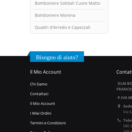
Bomboniere Solidali Cuore Matto
Bomboniere Morena
Quadri d'Arredo e Capezzali
Bisogno di aiuto?
Il Mio Account
Contatt
DLM BO
Chi Siamo
FRANCE
Contattaci
P.IVA 0
Il Mio Account
Sede
Via S
I Miei Ordini
Tele
Termini e Condizioni
080 
349 