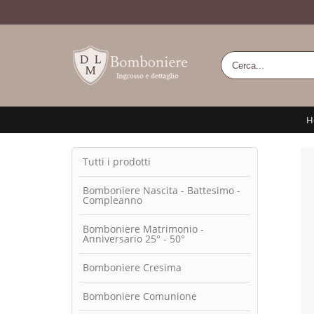
H
Tutti i prodotti
Bomboniere Nascita - Battesimo -
Compleanno
Bomboniere Matrimonio -
Anniversario 25° - 50°
Bomboniere Cresima
Bomboniere Comunione