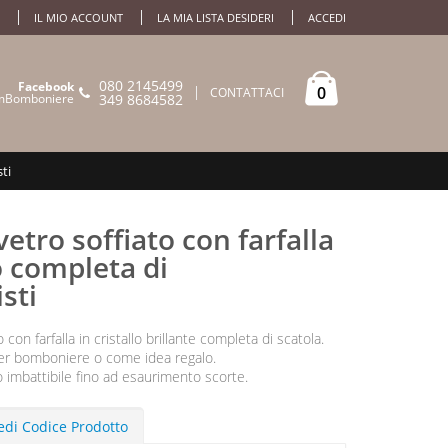
IL MIO ACCOUNT
LA MIA LISTA DESIDERI
ACCEDI
080 2145499
Facebook
0
CONTATTACI
mBomboniere
349 8684582
ti
vetro soffiato con farfalla
lo completa di
sti
 con farfalla in cristallo brillante completa di scatola.
per bomboniere o come idea regalo.
o imbattibile fino ad esaurimento scorte.
edi Codice Prodotto