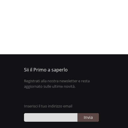
Sii il Primo a saperlo
Registrati alla nostra newsletter e resta
aggiornato sulle ultime novità.
Inserisci il tuo indirizzo email
Invia