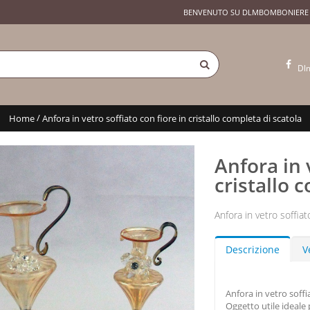
BENVENUTO SU DLMBOMBONIERE
Dl
/
Home
Anfora in vetro soffiato con fiore in cristallo completa di scatola
Anfora in 
cristallo 
Anfora in vetro soffiat
Descrizione
V
Anfora in vetro soffia
Oggetto utile ideale