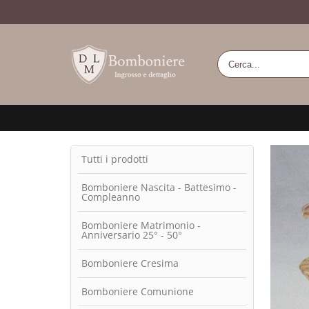
Tutti i prodotti
Bomboniere Nascita - Battesimo -
Compleanno
Bomboniere Matrimonio -
Anniversario 25° - 50°
Bomboniere Cresima
Bomboniere Comunione