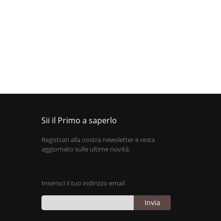
Sii il Primo a saperlo
Registrati alla nostra newsletter e resta
aggiornato sulle ultime novità.
Inserisci il tuo indirizzo email
Invia