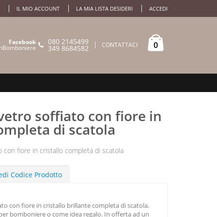
IL MIO ACCOUNT
LA MIA LISTA DESIDERI
ACCEDI
080 2145499
Facebook
0
CONTATTACI
mBomboniere
349 8684582
vetro soffiato con fiore in
completa di scatola
o con fiore in cristallo completa di scatola
edi Codice Prodotto
to con fiore in cristallo brillante completa di scatola.
 per bomboniere o come idea regalo. In offerta ad un