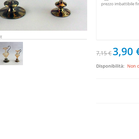
prezzo imbattibile f
TE
3,90 
7,15 €
Disponibilità:
Non d