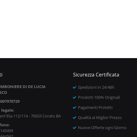
i
Sicurezza Certificata
MBONIERE DI DE LUCIA
Spedizioni in 24/48h
SCO
Prodotti 100% Originali
8007970729
Pagamenti Protetti
 legale:
ant'Elia 112/114 - 70033 Corato BA
Qualità al Miglior Prezzo
fono:
Nuove Offerte ogni Giorno
2145499
8684582