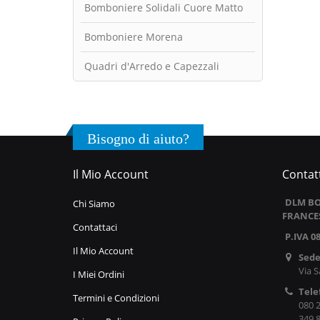
Bomboniere Solidali Cuore Matto
Bomboniere Morena
Quadri d'Arredo e Capezzali
Bisogno di aiuto?
Il Mio Account
Contatt
DLM BO
Chi Siamo
FRANCE
Contattaci
P.IVA 0
Il Mio Account
Sede
Via S
I Miei Ordini
Tele
Termini e Condizioni
080 
349 