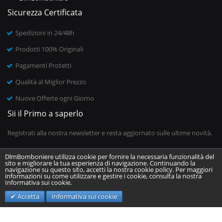
Sicurezza Certificata
Spedizioni in 24/48h
Prodotti 100% Originali
Pagamenti Protetti
Qualità al Miglior Prezzo
Nuove Offerte ogni Giorno
Sii il Primo a saperlo
Registrati alla nostra newsletter e resta aggiornato sulle ultime novità.
DlmBomboniere utilizza cookie per fornire la necessaria funzionalità del
sito e migliorare la tua esperienza di navigazione. Continuando la
Inserisci il tuo indirizzo email
navigazione su questo sito, accetti la nostra cookie policy. Per maggiori
informazioni su come utilizzare e gestire i cookie, consulta la nostra
Informativa sui cookie.
Invia
Accetta
Informativa sui cookie