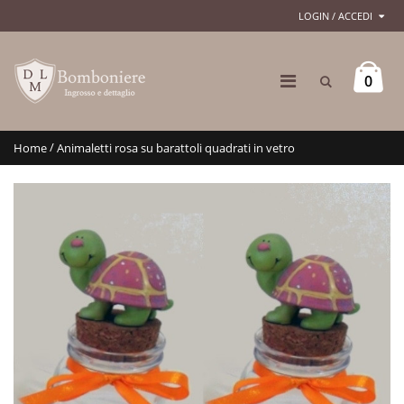
LOGIN / ACCEDI
0
/
Home
Animaletti rosa su barattoli quadrati in vetro