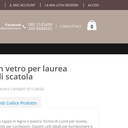
IL MIO ACCOUNT
LA MIA LISTA DESIDERI
ACCEDI
080 2145499
Facebook
0
CONTATTACI
mBomboniere
349 8684582
in vetro per laurea
i scatola
laurea completi di scatola
edi Codice Prodotto
n tappo in legno e piastra forma di cuore per laurea,
tile per confezioni. Oggetti utili ideali per bomboniere e