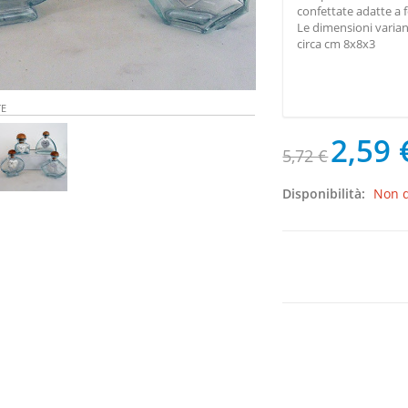
confettate adatte a f
Le dimensioni varian
circa cm 8x8x3
TE
2,59 
5,72 €
Disponibilità:
Non d