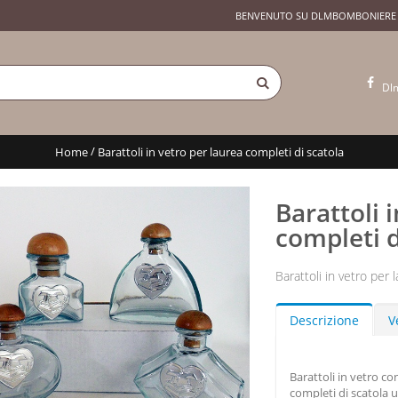
BENVENUTO SU DLMBOMBONIERE
Dl
/
Home
Barattoli in vetro per laurea completi di scatola
Barattoli 
completi d
Barattoli in vetro per 
Descrizione
V
Barattoli in vetro co
completi di scatola u