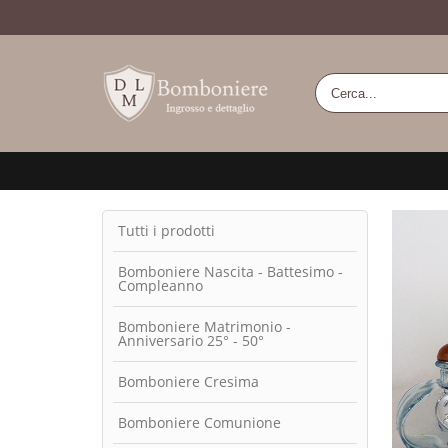
Tutti i prodotti
Bomboniere Nascita - Battesimo -
Compleanno
Bomboniere Matrimonio -
Anniversario 25° - 50°
Bomboniere Cresima
Bomboniere Comunione