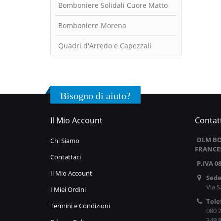
Bomboniere Solidali Cuore Matto
Bomboniere Morena
Quadri d'Arredo e Capezzali
Bisogno di aiuto?
Il Mio Account
Contatt
DLM BO
Chi Siamo
FRANCE
Contattaci
P.IVA 0
Il Mio Account
Sede
Via S
I Miei Ordini
Tele
Termini e Condizioni
080 
349 