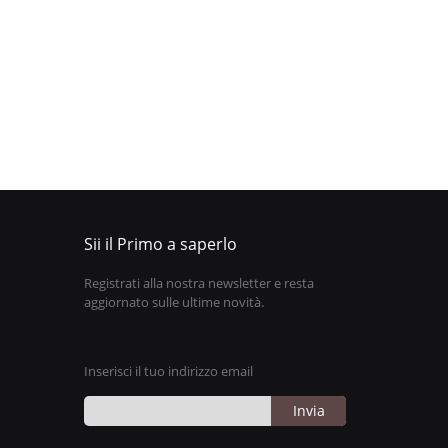
Sii il Primo a saperlo
Registrati alla nostra newsletter e resta
aggiornato sulle ultime novità.
Inserisci il tuo indirizzo email
Invia