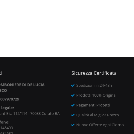
i
Sicurezza Certificata
MBONIERE DI DE LUCIA
Spedizioni in 24/48h
SCO
Prodotti 100% Originali
8007970729
Pagamenti Protetti
 legale:
ant'Elia 112/114 - 70033 Corato BA
Qualità al Miglior Prezzo
fono:
Nuove Offerte ogni Giorno
2145499
8684582