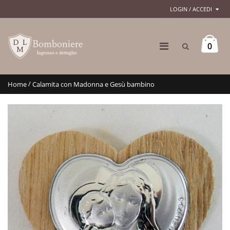
LOGIN / ACCEDI
0
/
Home
Calamita con Madonna e Gesù bambino