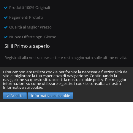
Prodotti 100% Originali
Pagamenti Protetti
Qualità al Miglior Prezzo
Nuove Offerte ogni Giorno
Sii il Primo a saperlo
Registrati alla nostra newsletter e resta aggiornato sulle ultime novità.
DlmBomboniere utilizza cookie per fornire la necessaria funzionalità del
sito e migliorare la tua esperienza di navigazione. Continuando la
Inserisci il tuo indirizzo email
navigazione su questo sito, accetti la nostra cookie policy. Per maggiori
informazioni su come utilizzare e gestire i cookie, consulta la nostra
Informativa sui cookie.
Invia
Accetta
Informativa sui cookie