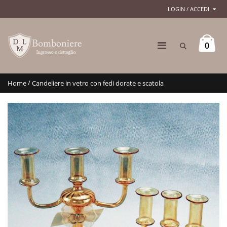
LOGIN / ACCEDI
0
/
Home
Candeliere in vetro con fedi dorate e scatola