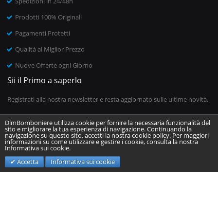
Spedizioni in 24/48h
Prodotti 100% Originali
Pagamenti Protetti
Qualità al Miglior Prezzo
Nuove Offerte ogni Giorno
Sii il Primo a saperlo
Registrati alla nostra newsletter e resta aggiornato sulle ultime novità.
DlmBomboniere utilizza cookie per fornire la necessaria funzionalità del
sito e migliorare la tua esperienza di navigazione. Continuando la
Inserisci il tuo indirizzo email
navigazione su questo sito, accetti la nostra cookie policy. Per maggiori
informazioni su come utilizzare e gestire i cookie, consulta la nostra
Informativa sui cookie.
Invia
Accetta
Informativa sui cookie