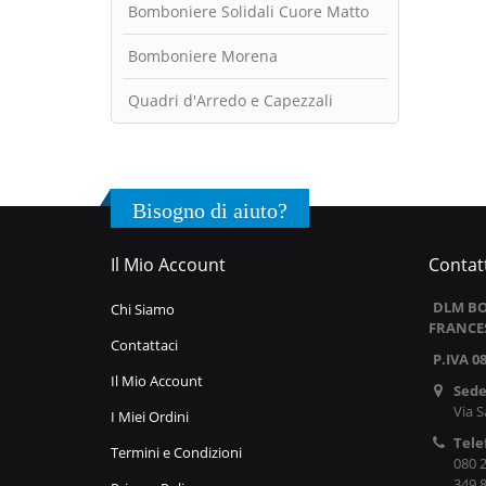
Bomboniere Solidali Cuore Matto
Bomboniere Morena
Quadri d'Arredo e Capezzali
Bisogno di aiuto?
Il Mio Account
Contatt
DLM BO
Chi Siamo
FRANCE
Contattaci
P.IVA 0
Il Mio Account
Sede
Via S
I Miei Ordini
Tele
Termini e Condizioni
080 
349 