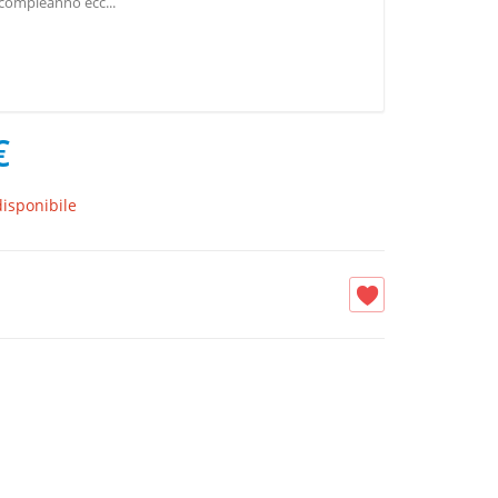
compleanno ecc...
€
isponibile