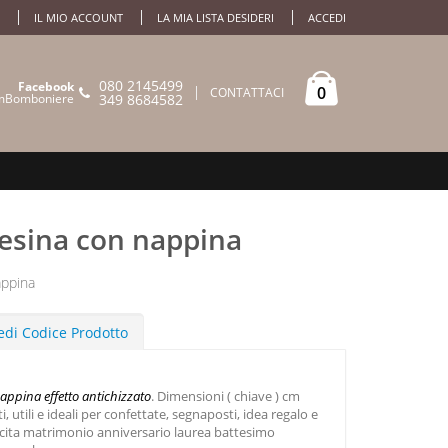
IL MIO ACCOUNT
LA MIA LISTA DESIDERI
ACCEDI
080 2145499
Facebook
0
CONTATTACI
mBomboniere
349 8684582
resina con nappina
appina
edi Codice Prodotto
nappina effetto antichizzato
. Dimensioni ( chiave ) cm
, utili e ideali per confettate, segnaposti, idea regalo e
ita matrimonio anniversario laurea battesimo