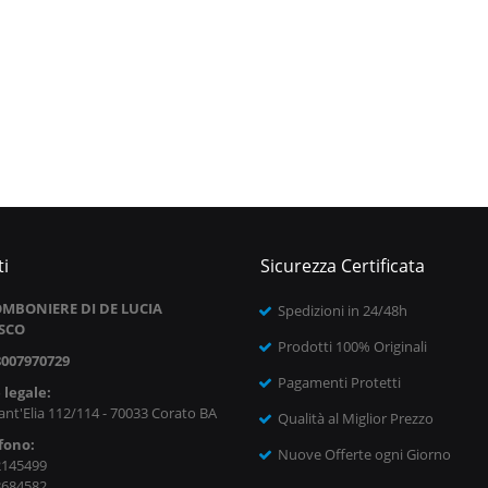
i
Sicurezza Certificata
MBONIERE DI DE LUCIA
Spedizioni in 24/48h
SCO
Prodotti 100% Originali
8007970729
Pagamenti Protetti
 legale:
ant'Elia 112/114 - 70033 Corato BA
Qualità al Miglior Prezzo
fono:
Nuove Offerte ogni Giorno
2145499
8684582