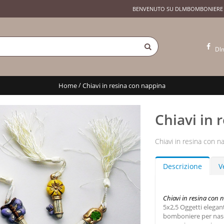
BENVENUTO SU DLMBOMBONIERE
Dl
/
Home
Chiavi in resina con nappina
Chiavi in 
Chiavi in resina con n
Descrizione
V
Chiavi in resina con 
5x2,5 Oggetti eleganti
bomboniere per nasc