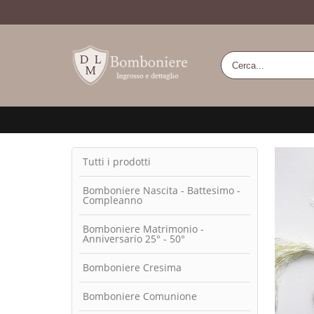
Tutti i prodotti
Bomboniere Nascita - Battesimo -
Compleanno
Bomboniere Matrimonio -
Anniversario 25° - 50°
Bomboniere Cresima
Bomboniere Comunione