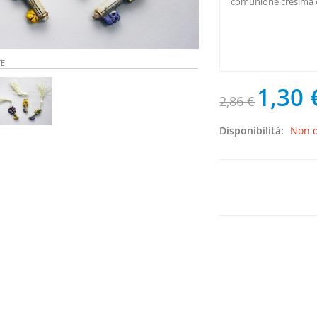
comunione cresima 
TE
1,30 
2,86 €
Disponibilità:
Non d