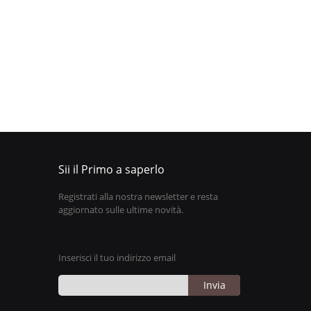
Sii il Primo a saperlo
Registrati alla nostra newsletter e resta
aggiornato sulle ultime novità.
Inserisci il tuo indirizzo email
Invia