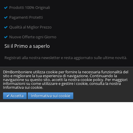
Prodotti 100% Originali
Pagamenti Protetti
Qualità al Miglior Prezzo
Nuove Offerte ogni Giorno
Sii il Primo a saperlo
Registrati alla nostra newsletter e resta aggiornato sulle ultime novità.
DlmBomboniere utilizza cookie per fornire la necessaria funzionalità del
sito e migliorare la tua esperienza di navigazione. Continuando la
Inserisci il tuo indirizzo email
navigazione su questo sito, accetti la nostra cookie policy. Per maggiori
informazioni su come utilizzare e gestire i cookie, consulta la nostra
Informativa sui cookie.
Invia
Accetta
Informativa sui cookie