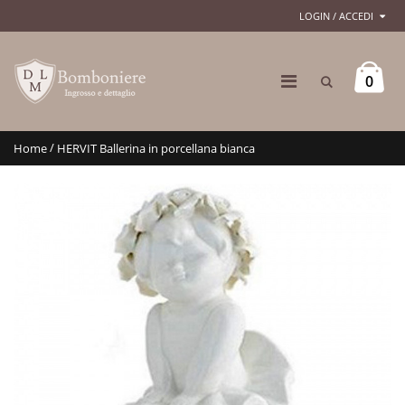
LOGIN / ACCEDI
0
/
Home
HERVIT Ballerina in porcellana bianca