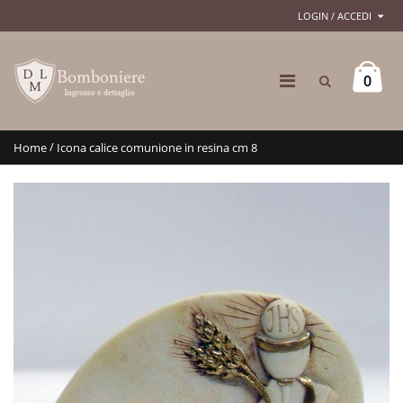
LOGIN / ACCEDI
0
/
Home
Icona calice comunione in resina cm 8