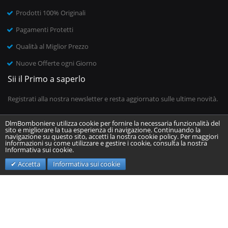
Prodotti 100% Originali
Pagamenti Protetti
Qualità al Miglior Prezzo
Nuove Offerte ogni Giorno
Sii il Primo a saperlo
Registrati alla nostra newsletter e resta aggiornato sulle ultime novità.
DlmBomboniere utilizza cookie per fornire la necessaria funzionalità del
sito e migliorare la tua esperienza di navigazione. Continuando la
Inserisci il tuo indirizzo email
navigazione su questo sito, accetti la nostra cookie policy. Per maggiori
informazioni su come utilizzare e gestire i cookie, consulta la nostra
Informativa sui cookie.
Invia
Accetta
Informativa sui cookie