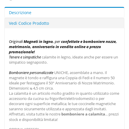
Descrizione
Vedi Codice Prodotto
Originali
Magneti
in legno
, per
confettate
e bomboniere nozze,
matrimonio, anniversario
in vendita online a prezzo
promozionale
!
Tenere e simpatiche
calamite in legno, ideate anche per essere un
simpatico segnaposto
.
Bomboniere personalizzate
UNICHE, assemblate a mano. Il
magnete è tondo e raffigura una Coppia di Fedi e il numero 50
ideale per festeggiare il 50° Anniversario di Nozze Matrimonio.
Dimensioni: ᴓ 4,5 cm circa.
La calamita è un articolo molto gradito in quanto utilizzato come
accessorio da cucina su frigoriferi/elettrodomestici o per
decorare ogni superficie metallica; le tue coccinelle magnetiche
saranno sicuramente utilizzata e apprezzata dagli invitati.
Affrettati, visita tutte le nostre
bomboniere a calamita
... prezzi
stock e disponibilità limitata!