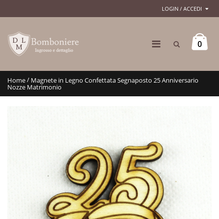
LOGIN / ACCEDI
0
/
Home
Magnete in Legno Confettata Segnaposto 25 Anniversario
Nozze Matrimonio