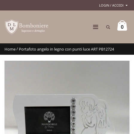
LOGIN / ACCEDI
0
/
Home
Portafoto angelo in legno con punti luce ART PB12724