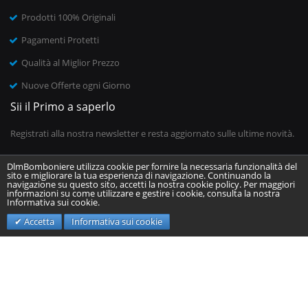
Prodotti 100% Originali
Pagamenti Protetti
Qualità al Miglior Prezzo
Nuove Offerte ogni Giorno
Sii il Primo a saperlo
Registrati alla nostra newsletter e resta aggiornato sulle ultime novità.
DlmBomboniere utilizza cookie per fornire la necessaria funzionalità del
sito e migliorare la tua esperienza di navigazione. Continuando la
Inserisci il tuo indirizzo email
navigazione su questo sito, accetti la nostra cookie policy. Per maggiori
informazioni su come utilizzare e gestire i cookie, consulta la nostra
Informativa sui cookie.
Invia
Accetta
Informativa sui cookie