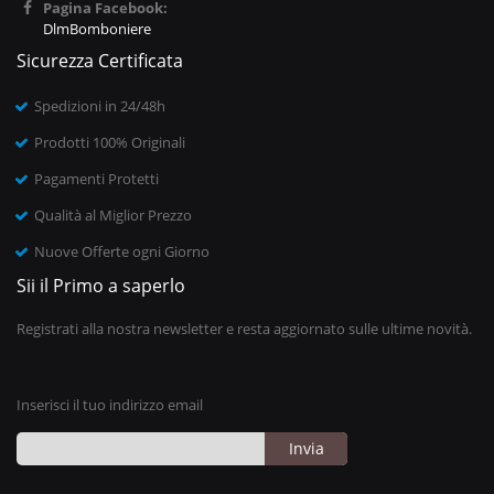
Pagina Facebook:
DlmBomboniere
Sicurezza Certificata
Spedizioni in 24/48h
Prodotti 100% Originali
Pagamenti Protetti
Qualità al Miglior Prezzo
Nuove Offerte ogni Giorno
Sii il Primo a saperlo
Registrati alla nostra newsletter e resta aggiornato sulle ultime novità.
Inserisci il tuo indirizzo email
Invia