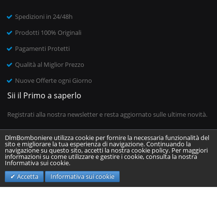
Spedizioni in 24/48h
Prodotti 100% Originali
Pagamenti Protetti
Qualità al Miglior Prezzo
Nuove Offerte ogni Giorno
Sii il Primo a saperlo
Registrati alla nostra newsletter e resta aggiornato sulle ultime novità.
DlmBomboniere utilizza cookie per fornire la necessaria funzionalità del
sito e migliorare la tua esperienza di navigazione. Continuando la
Inserisci il tuo indirizzo email
navigazione su questo sito, accetti la nostra cookie policy. Per maggiori
informazioni su come utilizzare e gestire i cookie, consulta la nostra
Informativa sui cookie.
Invia
Accetta
Informativa sui cookie