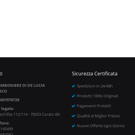
i
Sicurezza Certificata
MBONIERE DI DE LUCIA
Spedizioni in 24/48h
SCO
Prodotti 100% Originali
8007970729
Pagamenti Protetti
 legale:
ant'Elia 112/114 - 70033 Corato BA
Qualità al Miglior Prezzo
fono:
Nuove Offerte ogni Giorno
2145499
8684582