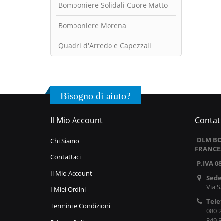
Bomboniere Solidali Cuore Matto
Bomboniere Morena
Quadri d'Arredo e Capezzali
Bisogno di aiuto?
Il Mio Account
Contatt
DLM BO
Chi Siamo
FRANCE
Contattaci
P.IVA 0
Il Mio Account
Sede
Via S
I Miei Ordini
Tele
Termini e Condizioni
080 
349 