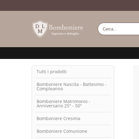
Tutti i prodotti
Bomboniere Nascita - Battesimo -
Compleanno
Bomboniere Matrimonio -
Anniversario 25° - 50°
Bomboniere Cresima
Bomboniere Comunione