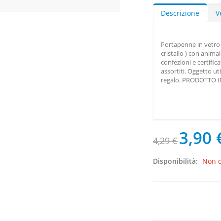
Descrizione
V
Portapenne in vetro 
cristallo ) con animal
confezioni e certific
assortiti. Oggetto u
regalo. PRODOTTO I
3,90 
4,29 €
Disponibilità:
Non d