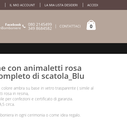
IL MIO ACCOUNT
LA MIA LISTA DESIDERI
ACCEDI
080 2145499
Facebook
0
CONTATTACI
mBomboniere
349 8684582
e con animaletti rosa
completo di scatola_Blu
 colore ambra su base in vetro trasparente ( simile al
ti rosa in resina,
le per confezioni e certificato di garanzia.
5 circa.
boniera in ogni cerimonia o come idea regalo.