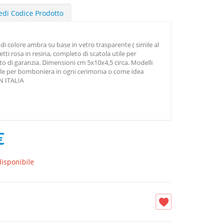
edi Codice Prodotto
di colore ambra su base in vetro trasparente ( simile al
etti rosa in resina, completo di scatola utile per
ato di garanzia. Dimensioni cm 5x10x4,5 circa. Modelli
tile per bomboniera in ogni cerimonia o come idea
N ITALIA
€
isponibile