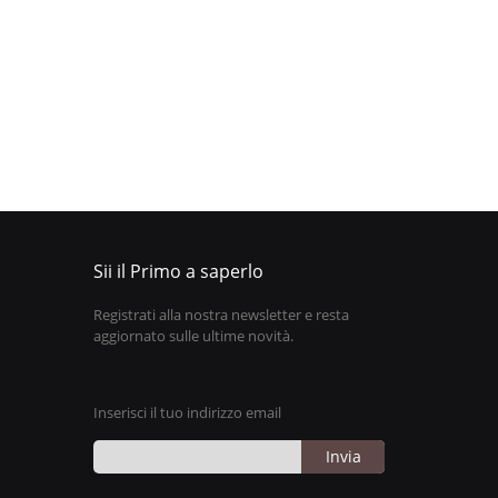
Sii il Primo a saperlo
Registrati alla nostra newsletter e resta
aggiornato sulle ultime novità.
Inserisci il tuo indirizzo email
Invia