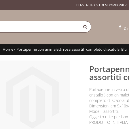
BENVENUTO SU DLMBOMBONIERE
Dl
/
Home
Portapenne con animaletti rosa assortiti completo di scatola_Blu
Portapenn
assortiti 
Portapenne in vetro di
cristallo ) con animalet
completo di scatola uti
Dimensioni cm 5x10x4,
Modelli assortiti.
Oggetto utile per bom
PRODOTTO IN ITALIA