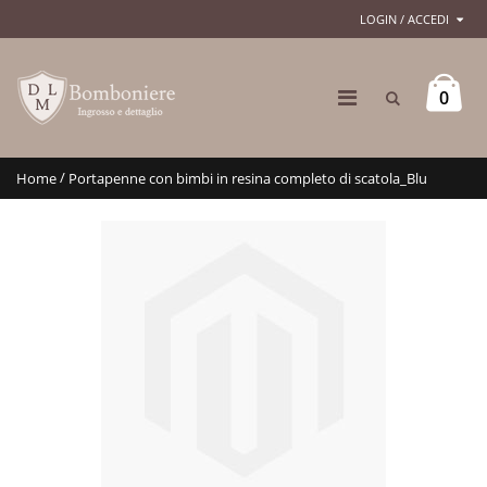
LOGIN / ACCEDI
0
/
Home
Portapenne con bimbi in resina completo di scatola_Blu