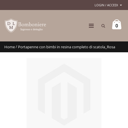
LOGIN / ACCEDI
0
/
Home
Portapenne con bimbi in resina completo di scatola_Rosa