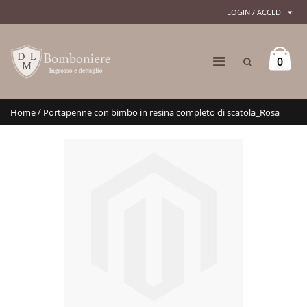
LOGIN / ACCEDI
0
/
Home
Portapenne con bimbo in resina completo di scatola_Rosa