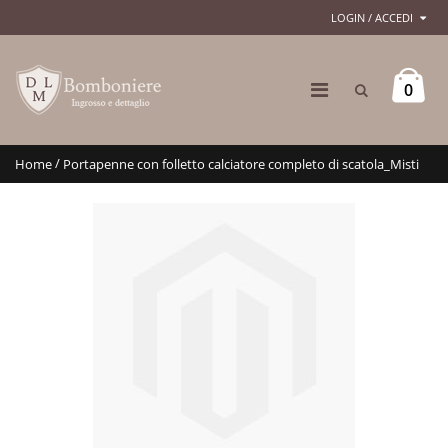
LOGIN / ACCEDI
0
/
Home
Portapenne con folletto calciatore completo di scatola_Misti