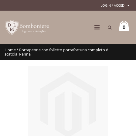
LOGIN / ACCEDI
0
/
Home
Portapenne con folletto portafortuna completo di
scatola_Panna