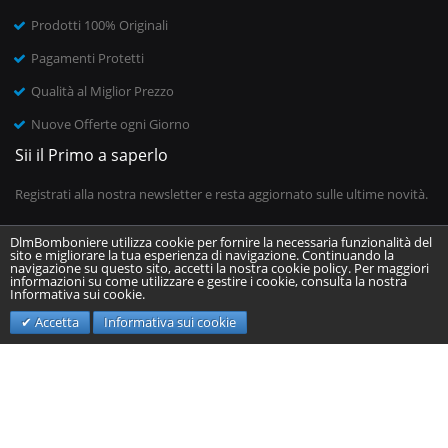
Prodotti 100% Originali
Pagamenti Protetti
Qualità al Miglior Prezzo
Nuove Offerte ogni Giorno
Sii il Primo a saperlo
Registrati alla nostra newsletter e resta aggiornato sulle ultime novità.
DlmBomboniere utilizza cookie per fornire la necessaria funzionalità del
sito e migliorare la tua esperienza di navigazione. Continuando la
Inserisci il tuo indirizzo email
navigazione su questo sito, accetti la nostra cookie policy. Per maggiori
informazioni su come utilizzare e gestire i cookie, consulta la nostra
Informativa sui cookie.
Invia
Accetta
Informativa sui cookie