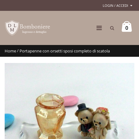
LOGIN / ACCEDI
0
/
Home
Portapenne con orsetti sposi completo di scatola