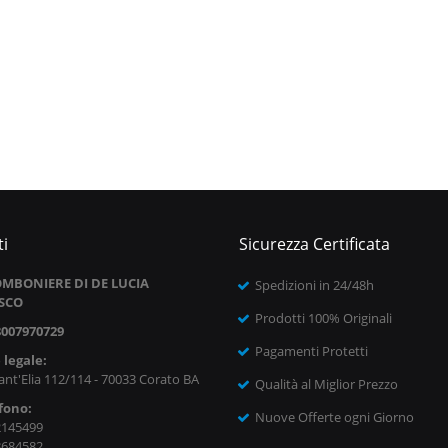
i
Sicurezza Certificata
MBONIERE DI DE LUCIA
Spedizioni in 24/48h
SCO
Prodotti 100% Originali
8007970729
Pagamenti Protetti
 legale:
ant'Elia 112/114 - 70033 Corato BA
Qualità al Miglior Prezzo
fono:
Nuove Offerte ogni Giorno
2145499
8684582