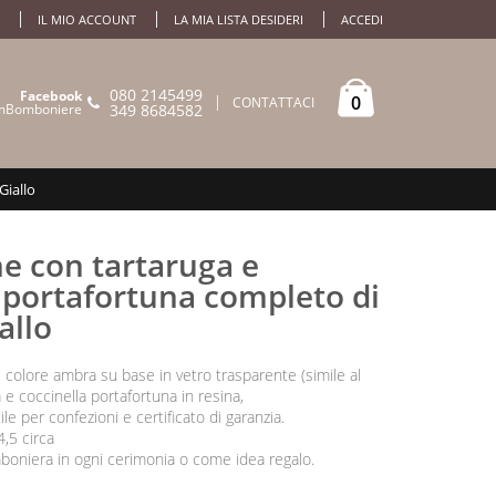
IL MIO ACCOUNT
LA MIA LISTA DESIDERI
ACCEDI
080 2145499
Facebook
0
CONTATTACI
mBomboniere
349 8684582
Giallo
e con tartaruga e
 portafortuna completo di
allo
 colore ambra su base in vetro trasparente (simile al
a e coccinella portafortuna in resina,
le per confezioni e certificato di garanzia.
,5 circa
boniera in ogni cerimonia o come idea regalo.