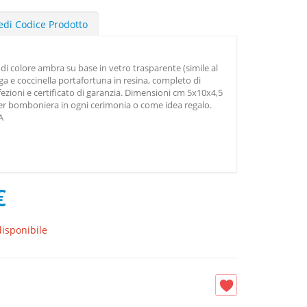
edi Codice Prodotto
di colore ambra su base in vetro trasparente (simile al
uga e coccinella portafortuna in resina, completo di
fezioni e certificato di garanzia. Dimensioni cm 5x10x4,5
per bomboniera in ogni cerimonia o come idea regalo.
A
€
isponibile