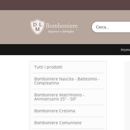
Hom
Tutti i prodotti
Bomboniere Nascita - Battesimo -
Compleanno
Bomboniere Matrimonio -
Anniversario 25° - 50°
Bomboniere Cresima
Bomboniere Comunione