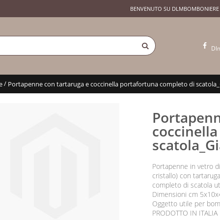
BENVENUTO SU DLMBOMBONIERE
Dl
/
e
Portapenne con tartaruga e coccinella portafortuna completo di scatola_
Portapenn
coccinella
scatola_Gi
Portapenne in vetro di
cristallo) con tartarug
completo di scatola uti
Dimensioni cm 5x10x4
Oggetto utile per bom
PRODOTTO IN ITALIA