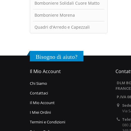
Bomboniere Solidali Cuore Matto
Bomboniere Morena
Quadri d'Arredo e Capezzali
Bisogno di aiuto?
Il Mio Account
Contatt
DLM BO
Chi Siamo
FRANCE
Contattaci
P.IVA 0
Il Mio Account
Sede
Via S
I Miei Ordini
Tele
Termini e Condizioni
080 
349 