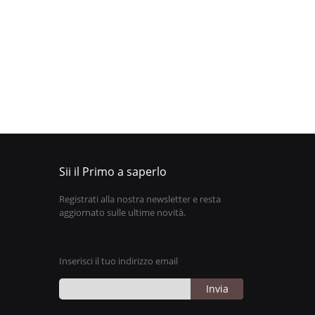
Sii il Primo a saperlo
Registrati alla nostra newsletter e resta
aggiornato sulle ultime novità.
Inserisci il tuo indirizzo email
Invia