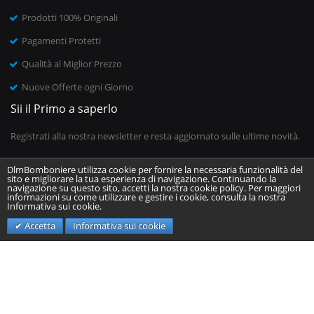
Prodotti 100% Originali
Pagamenti Protetti
Qualità al Miglior Prezzo
Nuove Offerte ogni Giorno
Sii il Primo a saperlo
Registrati alla nostra newsletter e resta aggiornato sulle ultime novità.
DlmBomboniere utilizza cookie per fornire la necessaria funzionalità del
sito e migliorare la tua esperienza di navigazione. Continuando la
Inserisci il tuo indirizzo email
navigazione su questo sito, accetti la nostra cookie policy. Per maggiori
informazioni su come utilizzare e gestire i cookie, consulta la nostra
Informativa sui cookie.
Invia
Accetta
Informativa sui cookie