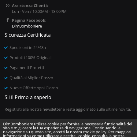
Assistenza Clienti:
Lun - Ven / 10:00AM - 18:00PM
Pagina Facebook:
DlmBomboniere
Sicurezza Certificata
Spedizioni in 24/48h
Prodotti 100% Originali
Pagamenti Protetti
Qualità al Miglior Prezzo
Nuove Offerte ogni Giorno
Sii il Primo a saperlo
Registrati alla nostra newsletter e resta aggiornato sulle ultime novità.
DlmBomboniere utilizza cookie per fornire la necessaria funzionalità del
sito e migliorare la tua esperienza di navigazione. Continuando la
Inserisci il tuo indirizzo email
navigazione su questo sito, accetti la nostra cookie policy. Per maggiori
informazioni su come utilizzare e gestire i cookie, consulta la nostra