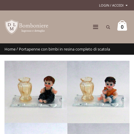
LOGIN / ACCEDI
0
/
Home
Portapenne con bimbi in resina completo di scatola