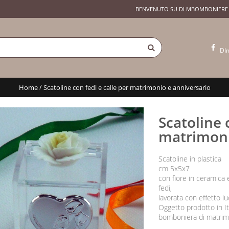
BENVENUTO SU DLMBOMBONIERE
Dl
/
Home
Scatoline con fedi e calle per matrimonio e anniversario
Scatoline 
matrimoni
Scatoline in plastica
cm 5x5x7
con fiore in ceramica 
fedi,
lavorata con effetto lu
Oggetto prodotto in It
bomboniera di matrimo