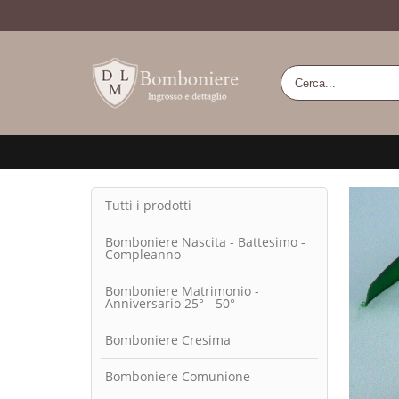
Tutti i prodotti
Bomboniere Nascita - Battesimo -
Compleanno
Bomboniere Matrimonio -
Anniversario 25° - 50°
Bomboniere Cresima
Bomboniere Comunione