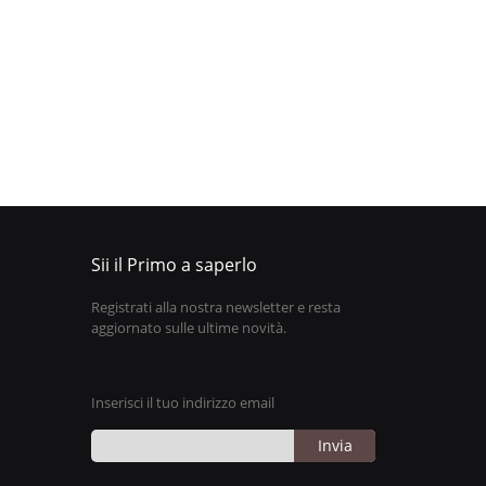
Sii il Primo a saperlo
Registrati alla nostra newsletter e resta
aggiornato sulle ultime novità.
Inserisci il tuo indirizzo email
Invia