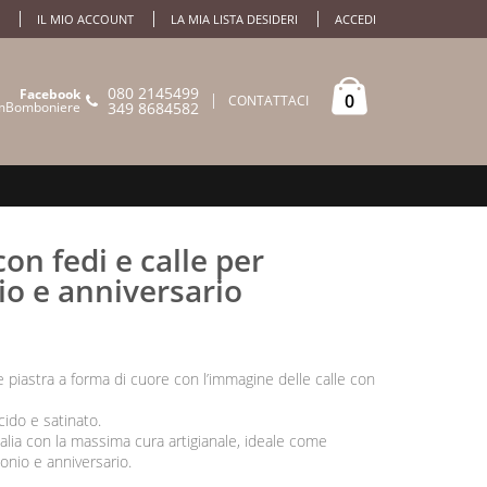
IL MIO ACCOUNT
LA MIA LISTA DESIDERI
ACCEDI
080 2145499
Facebook
0
CONTATTACI
mBomboniere
349 8684582
con fedi e calle per
o e anniversario
e piastra a forma di cuore con l’immagine delle calle con
cido e satinato.
alia con la massima cura artigianale, ideale come
nio e anniversario.