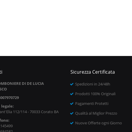
i
Sicurezza Certificata
MBONIERE DI DE LUCIA
Spedizioni in 24/48h
SCO
Prodotti 100% Originali
8007970729
Pagamenti Protetti
 legale:
ant'Elia 112/114 - 70033 Corato BA
Qualità al Miglior Prezzo
fono:
Nuove Offerte ogni Giorno
2145499
8684582