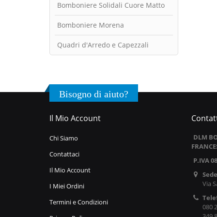
Bomboniere Solidali Cuore Matto
Bomboniere Morena
Quadri d'Arredo e Capezzali
Bisogno di aiuto?
Il Mio Account
Contatt
DLM BO
Chi Siamo
FRANCE
Contattaci
P.IVA 0
Il Mio Account
Sede
Via S
I Miei Ordini
Tele
Termini e Condizioni
080 
349 