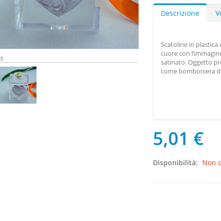
Descrizione
V
Scatoline in plastica
cuore con l’immagine 
TE
satinato. Oggetto pro
come bomboniera di 
5,01 €
Disponibilità:
Non d