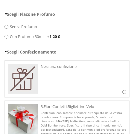
*
Scegli Flacone Profumo
Senza Profumo
Con Profumo 30ml
+
1,20 €
*
Scegli Confezionamento
Nessuna confezione
3.Fiori,Confetti,Bigliettino,Velo
Confezioni con scatole abbinate all’acquisto della vostra
bomboniera. Comprende fiore grande, 5 confetti al
cioccolato MAXTRIS, bigliettino personalizzato e bollino
DLM Bomboniere. Specificare il tipo di cerimonia, nomi/e
del festeggiato/i, data della cerimonia ed preferenza colore
confetti, velo e nastro. (se non ci sono preferenze di colori