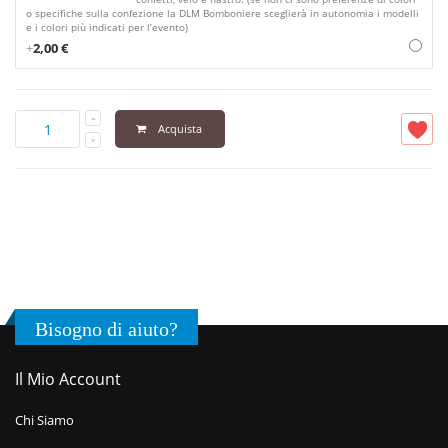
o specifiche sulla confezione la DLM Bomboniere sceglierà in autonomia i modelli
e i colori più indicati per l’evento)
+
2,00 €
Acquista
Bisogno di aiuto?
Il Mio Account
Chi Siamo