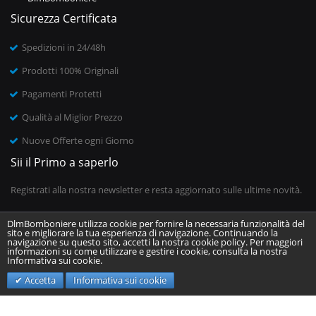
Sicurezza Certificata
Spedizioni in 24/48h
Prodotti 100% Originali
Pagamenti Protetti
Qualità al Miglior Prezzo
Nuove Offerte ogni Giorno
Sii il Primo a saperlo
Registrati alla nostra newsletter e resta aggiornato sulle ultime novità.
DlmBomboniere utilizza cookie per fornire la necessaria funzionalità del
sito e migliorare la tua esperienza di navigazione. Continuando la
Inserisci il tuo indirizzo email
navigazione su questo sito, accetti la nostra cookie policy. Per maggiori
informazioni su come utilizzare e gestire i cookie, consulta la nostra
Informativa sui cookie.
Invia
Accetta
Informativa sui cookie