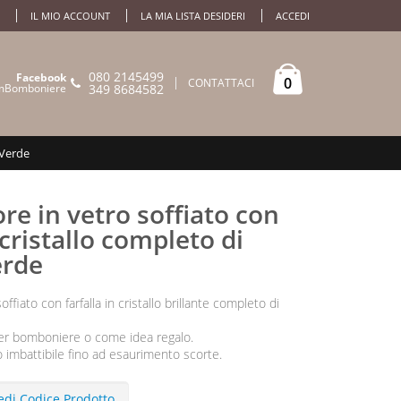
IL MIO ACCOUNT
LA MIA LISTA DESIDERI
ACCEDI
080 2145499
Facebook
0
CONTATTACI
mBomboniere
349 8684582
_Verde
e in vetro soffiato con
 cristallo completo di
erde
ffiato con farfalla in cristallo brillante completo di
per bomboniere o come idea regalo.
o imbattibile fino ad esaurimento scorte.
edi Codice Prodotto