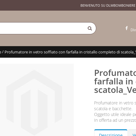
BENVENUTO SU DLMBOMBONIERE
Dl
/
e
Profumatore in vetro soffiato con farfalla in cristallo completo di scatola
Profumator
farfalla in
scatola_V
Profumatore in vetro so
scatola e bacchette.
Oggetto utile ideale 
In offerta ad un prezz
Descrizione
V