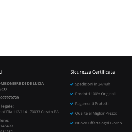
i
Sicurezza Certificata
MBONIERE DI DE LUCIA
Spedizioni in 24/48h
SCO
Prodotti 100% Originali
8007970729
Pagamenti Protetti
 legale:
ant'Elia 112/114 - 70033 Corato BA
Qualità al Miglior Prezzo
fono:
Nuove Offerte ogni Giorno
2145499
8684582