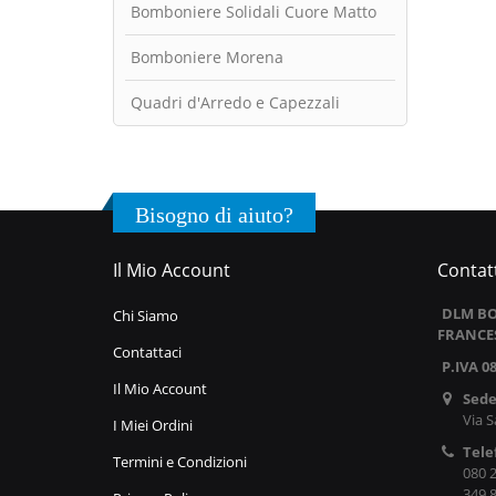
Bomboniere Solidali Cuore Matto
Bomboniere Morena
Quadri d'Arredo e Capezzali
Bisogno di aiuto?
Il Mio Account
Contatt
DLM BO
Chi Siamo
FRANCE
Contattaci
P.IVA 0
Il Mio Account
Sede
Via S
I Miei Ordini
Tele
Termini e Condizioni
080 
349 