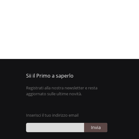
Sii il Primo a saperlo
Registrati alla nostra newsletter e resta
aggiornato sulle ultime novità.
Inserisci il tuo indirizzo email
Invia