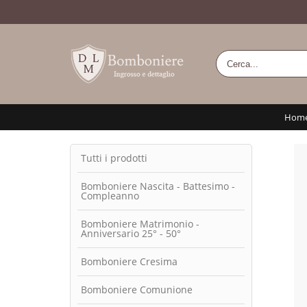
Hom
Tutti i prodotti
Bomboniere Nascita - Battesimo -
Compleanno
Bomboniere Matrimonio -
Anniversario 25° - 50°
Bomboniere Cresima
Bomboniere Comunione