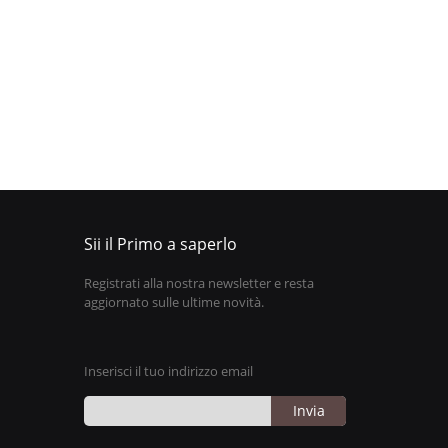
Sii il Primo a saperlo
Registrati alla nostra newsletter e resta
aggiornato sulle ultime novità.
Inserisci il tuo indirizzo email
Invia