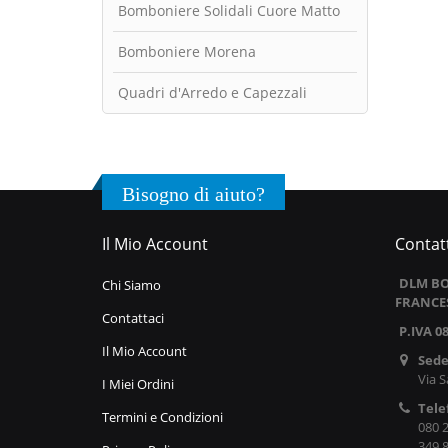
Bomboniere Solidali Cuore Matto
Bomboniere Morena
Quadri d'Arredo e Capezzali
Bisogno di aiuto?
Il Mio Account
Contatt
DLM BO
Chi Siamo
FRANCE
Contattaci
P.IVA 0
Il Mio Account
Sede
Via S
I Miei Ordini
Tele
Termini e Condizioni
080 
349 