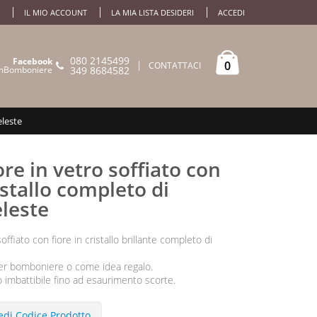
IL MIO ACCOUNT
LA MIA LISTA DESIDERI
ACCEDI
080 2145499
Facebook
0
CONTATTACI
mBomboniere
349 8684582
eleste
e in vetro soffiato con
ristallo completo di
eleste
ffiato con fiore in cristallo brillante completo di
per bomboniere o come idea regalo.
o imbattibile fino ad esaurimento scorte.
edi Codice Prodotto