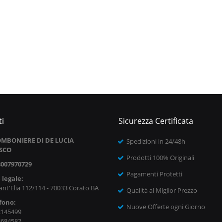
i
Sicurezza Certificata
MBONIERE DI DE LUCIA
Spedizioni in 24/48h
SCO
Prodotti 100% Originali
8007970729
Pagamenti Protetti
 legale:
ant'Elia 112/114 - 70033 Corato BA
Qualità al Miglior Prezzo
fono:
Nuove Offerte ogni Giorno
2145499
8684582