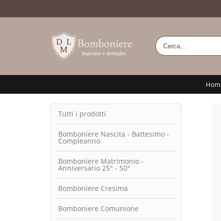
Hom
Tutti i prodotti
Bomboniere Nascita - Battesimo -
Compleanno
Bomboniere Matrimonio -
Anniversario 25° - 50°
Bomboniere Cresima
Bomboniere Comunione