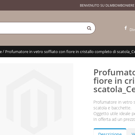
BENVENUTO SU DLMBOMBONIERE
Dl
/
e
Profumatore in vetro soffiato con fiore in cristallo completo di scatola_C
Profumator
fiore in c
scatola_C
Profumatore in vetro so
scatola e bacchette.
Oggetto utile ideale 
In offerta ad un prezz
Descrizione
V