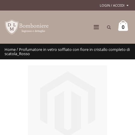
LOGIN / ACCEDI
0
/
Home
Profumatore in vetro soffiato con fiore in cristallo completo di
scatola_Rosso