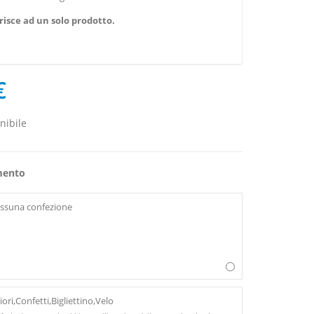
ferisce ad un solo prodotto.
€
nibile
mento
ssuna confezione
iori,Confetti,Bigliettino,Velo