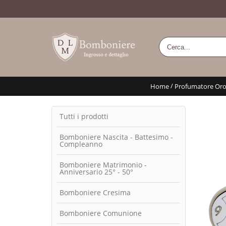
/
Home
Profumatore Orol
Tutti i prodotti
Bomboniere Nascita - Battesimo -
Compleanno
Bomboniere Matrimonio -
Anniversario 25° - 50°
Bomboniere Cresima
Bomboniere Comunione