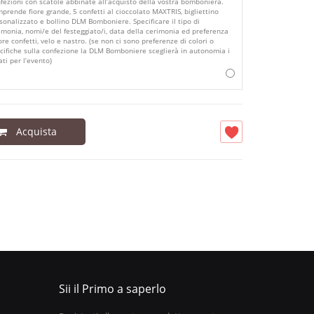
fezioni con scatole abbinate all’acquisto della vostra bomboniera.
prende fiore grande, 5 confetti al cioccolato MAXTRIS, bigliettino
sonalizzato e bollino DLM Bomboniere. Specificare il tipo di
imonia, nomi/e del festeggiato/i, data della cerimonia ed preferenza
ore confetti, velo e nastro. (se non ci sono preferenze di colori o
cifiche sulla confezione la DLM Bomboniere sceglierà in autonomia i
ati per l’evento)
Acquista
Sii il Primo a saperlo