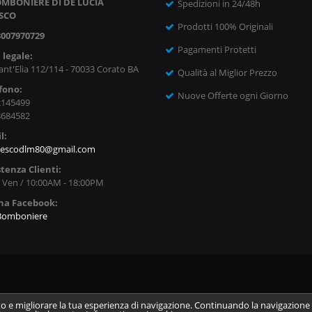
MBONIERE DI DE LUCIA
Spedizioni in 24/48h
SCO
Prodotti 100% Originali
8007970729
Pagamenti Protetti
 legale:
ant'Elia 112/114 - 70033 Corato BA
Qualità al Miglior Prezzo
fono:
Nuove Offerte ogni Giorno
2145499
8684582
l:
cescodlm80@gmail.com
stenza Clienti:
- Ven / 10:00AM - 18:00PM
na Facebook:
Bomboniere
to e migliorare la tua esperienza di navigazione. Continuando la navigazione s