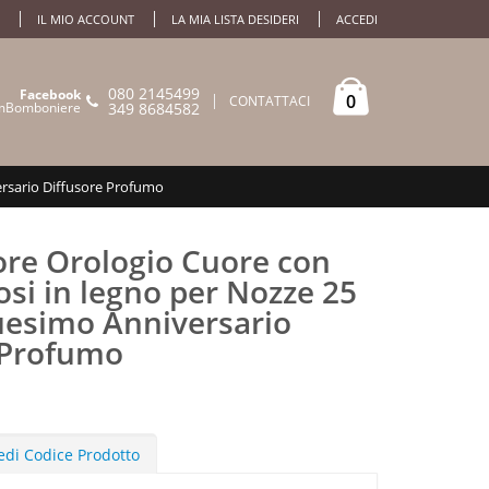
IL MIO ACCOUNT
LA MIA LISTA DESIDERI
ACCEDI
080 2145499
Facebook
0
CONTATTACI
mBomboniere
349 8684582
rsario Diffusore Profumo
re Orologio Cuore con
si in legno per Nozze 25
uesimo Anniversario
 Profumo
edi Codice Prodotto