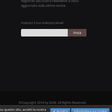
Registrati alla nostra newsletter e resta
aggiornato sulle ultime novità.
Inserisci il tuo indirizzo email
Invia
©Copyright 2016 by DLM. All Rights Reserved.
u questo sito, accetti la nostra
Accetta
Informativa sui cookie