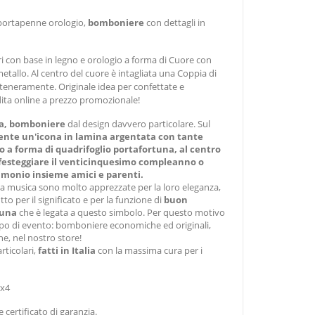
i portapenne orologio,
bomboniere
con dettagli in
 con base in legno e orologio a forma di Cuore con
metallo. Al centro del cuore è intagliata una Coppia di
 teneramente. Originale idea per confettate e
ita online a prezzo promozionale!
nia, bomboniere
dal design davvero particolare. Sul
ente un'icona in lamina argentata con tante
o a forma di quadrifoglio portafortuna, al centro
festeggiare il venticinquesimo compleanno o
imonio insieme amici e parenti.
a musica sono molto apprezzate per la loro eleganza,
o per il significato e per la funzione di
buon
tuna
che è legata a questo simbolo. Per questo motivo
tipo di evento: bomboniere economiche ed originali,
ne, nel nostro store!
rticolari,
fatti in Italia
con la massima cura per i
3x4
 certificato di garanzia.