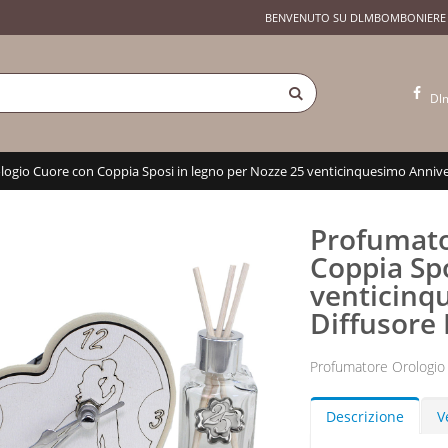
BENVENUTO SU DLMBOMBONIERE
Dl
ogio Cuore con Coppia Sposi in legno per Nozze 25 venticinquesimo Annive
Profumato
Coppia Spo
venticinq
Diffusore
Profumatore Orologio
Descrizione
V