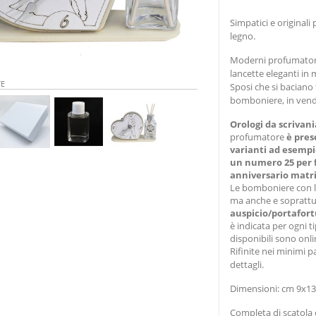
Simpatici e original
legno.
Moderni profumatori
lancette eleganti in 
TE
Sposi che si baciano
bomboniere, in vend
Orologi da scriva
profumatore
è pres
varianti ad esempi
un numero 25 per 
anniversario matr
Le bomboniere con l
ma anche e soprattutt
auspicio/portafor
è indicata per ogni 
disponibili sono onli
Rifinite nei minimi pa
dettagli.
Dimensioni: cm 9x1
Completa di scatola e