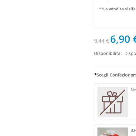
**
La vendita
si ri
6,90 
9,44 €
Disponibilità:
Dispo
*
Scegli Confeziona
Ne
3.F