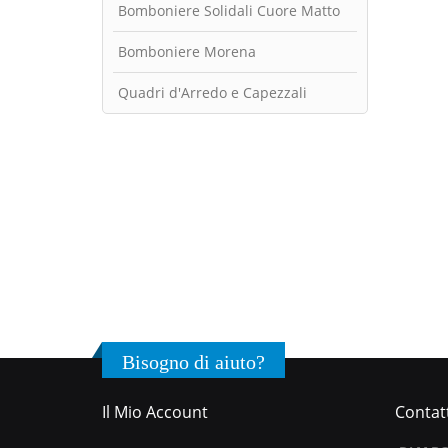
Bomboniere Solidali Cuore Matto
Bomboniere Morena
Quadri d'Arredo e Capezzali
Bisogno di aiuto?
Il Mio Account
Contatt