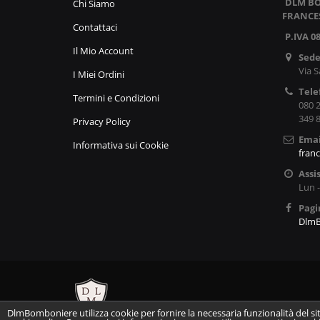
DLM BO
Chi Siamo
FRANCE
Contattaci
P.IVA 0
Il Mio Account
Sede
Via S
I Miei Ordini
Tele
Termini e Condizioni
080 
349 
Privacy Policy
Emai
Informativa sui Cookie
fran
Assi
Lun 
Pagi
Dlm
DlmBomboniere utilizza cookie per fornire la necessaria funzionalità del si