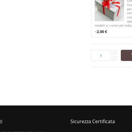
Con
Com
per
cer
col
spe
modelli e i colori più indic
+
2,00 €
i
Sicurezza Certificata