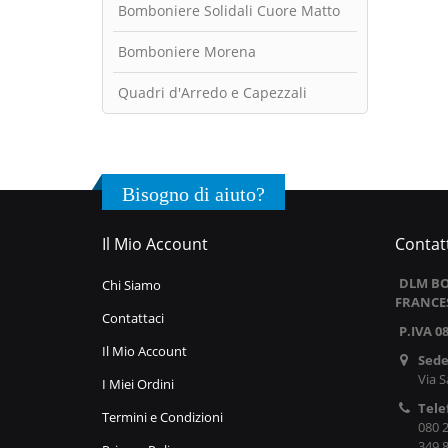
Bomboniere Solidali Cuore Matto
Bomboniere Morena
Quadri d'Arredo e Capezzali
Bisogno di aiuto?
Il Mio Account
Contatt
DLM BO
Chi Siamo
FRANCE
Contattaci
P.IVA 0
Il Mio Account
Sede
Via S
I Miei Ordini
Tele
Termini e Condizioni
080 
349 