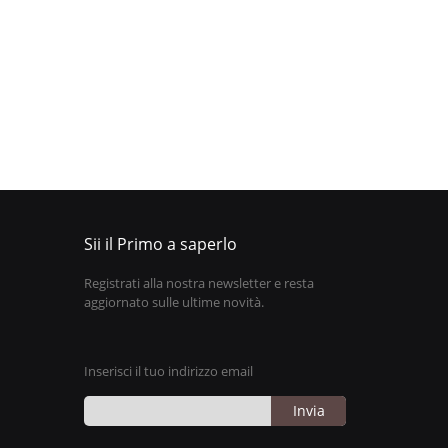
Sii il Primo a saperlo
Registrati alla nostra newsletter e resta
aggiornato sulle ultime novità.
Inserisci il tuo indirizzo email
Invia