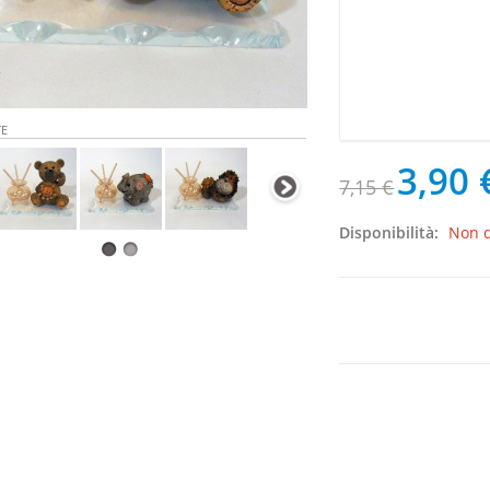
TE
3,90 
7,15 €
Disponibilità:
Non d