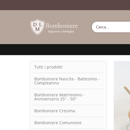
Tutti i prodotti
Bomboniere Nascita - Battesimo -
Compleanno
Bomboniere Matrimonio -
Anniversario 25° - 50°
Bomboniere Cresima
Bomboniere Comunione