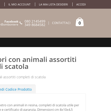
IL MIO ACCOUNT
LA MIA LISTA DESIDERI
ACCEDI
080 2145499
Facebook
0
CONTATTACI
mBomboniere
349 8684582
i con animali assortiti
i scatola
i assortiti completi di scatola
edi Codice Prodotto
vetro con animali in resina, completi di scatola utile per
e e certificato di garanzia. Dimensioni cm 8x10x4,5