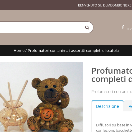
BENVENUTO SU DLMBOMBONIERE
Dl
/
Home
Profumatori con animali assortiti completi di scatola
Profumator
completi d
Profumatori con animal
Descrizione
V
Diffusori su base in 
confezioni, bacchett