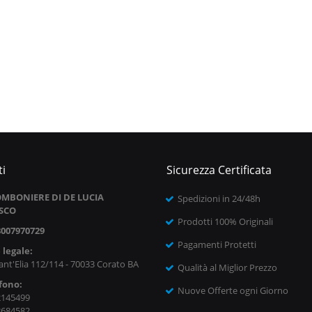
i
Sicurezza Certificata
MBONIERE DI DE LUCIA
Spedizioni in 24/48h
SCO
Prodotti 100% Originali
8007970729
Pagamenti Protetti
 legale:
ant'Elia 112/114 - 70033 Corato BA
Qualità al Miglior Prezzo
fono:
Nuove Offerte ogni Giorno
2145499
8684582