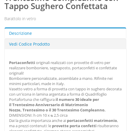
Tappo Sughero Confettata
Barattolo in vetro
Descrizione
Vedi Codice Prodotto
Portaconfetti
originali realizzati con provette di vetro per
realizzare bomboniere, segnaposto, portaconfetti e confettate
originali!
Bomboniere personalizzate, assemblate a mano. Rifinite nei
minimi particolari, made in Italy.
Vasetto vetro a forma di provetta con tappo in sughero decorata
con un'icona in lamina argentata a forma di Quadrifoglio
Portafortuna che raffigura
il numero
30 ideale per
il
Trentesimo
Anniversario di Matrimonio
Nozze,
Trentesimo
o il 30 Trentesimo
Compleanno.
DIMENSIONI: h cm 10 x ᴓ 2,5 circa
Dai la giusta importanza anche ai
portaconfetti matrimonio
,
ma a prezzi contenuti: le
provette porta confetti
risulteranno