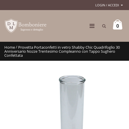
LOGIN / ACCEDI
0
/
Home
Provetta Portaconfetti in vetro Shabby Chic Quadrifoglio 30
Anniversario Nozze Trentesimo Compleanno con Tappo Sughero
Confettata