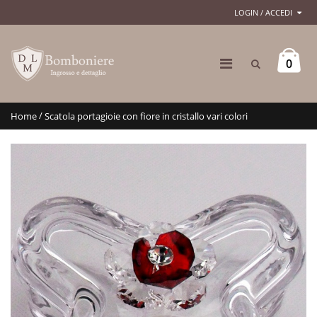
LOGIN / ACCEDI
0
/
Home
Scatola portagioie con fiore in cristallo vari colori