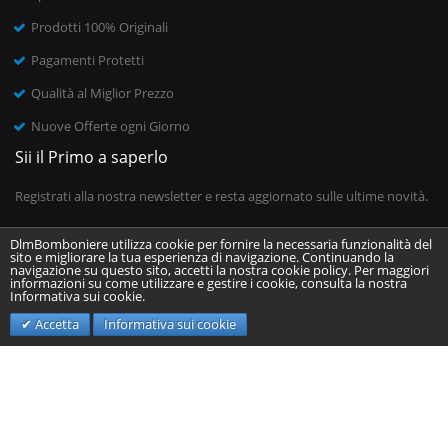
Prodotti 100% Originali
Pagamenti Protetti
Qualità al Miglior Prezzo
Nuove Offerte ogni Giorno
Sii il Primo a saperlo
Registrati alla nostra newsletter e resta aggiornato sulle ultime novità.
DlmBomboniere utilizza cookie per fornire la necessaria funzionalità del
sito e migliorare la tua esperienza di navigazione. Continuando la
Inserisci il tuo indirizzo email
navigazione su questo sito, accetti la nostra cookie policy. Per maggiori
informazioni su come utilizzare e gestire i cookie, consulta la nostra
Informativa sui cookie.
Invia
Accetta
Informativa sui cookie