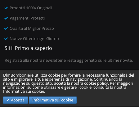
Prodotti 100% Originali
Pagamenti Protetti
Qualità al Miglior Prezzo
Nuove Offerte ogni Giorno
Sii il Primo a saperlo
Registrati alla nostra newsletter e resta aggiornato sulle ultime novità.
DlmBomboniere utilizza cookie per fornire la necessaria funzionalità del
sito e migliorare la tua esperienza di navigazione. Continuando la
Inserisci il tuo indirizzo email
navigazione su questo sito, accetti la nostra cookie policy. Per maggiori
informazioni su come utilizzare e gestire i cookie, consulta la nostra
Informativa sui cookie.
Invia
Accetta
Informativa sui cookie