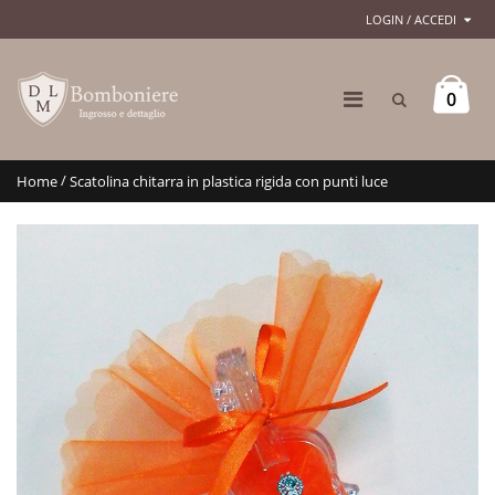
LOGIN / ACCEDI
0
/
Home
Scatolina chitarra in plastica rigida con punti luce