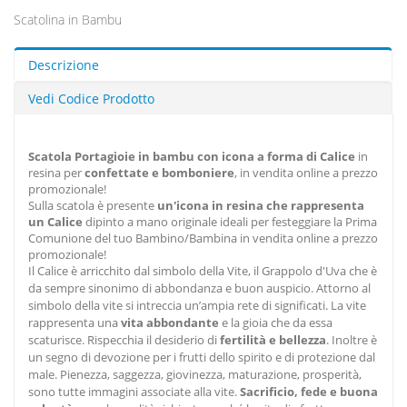
Scatolina in Bambu
Descrizione
Vedi Codice Prodotto
Scatola Portagioie in bambu con icona a forma di Calice
in
resina per
confettate e bomboniere
, in vendita online a prezzo
promozionale!
Sulla scatola è presente
un'icona in resina che rappresenta
un Calice
dipinto a mano originale ideali per festeggiare la Prima
Comunione del tuo Bambino/Bambina in vendita online a prezzo
promozionale!
Il Calice è arricchito dal simbolo della Vite, il Grappolo d'Uva che è
da sempre sinonimo di abbondanza e buon auspicio. Attorno al
simbolo della vite si intreccia un’ampia rete di significati. La vite
rappresenta una
vita abbondante
e la gioia che da essa
scaturisce. Rispecchia il desiderio di
fertilità e bellezza
. Inoltre è
un segno di devozione per i frutti dello spirito e di protezione dal
male. Pienezza, saggezza, giovinezza, maturazione, prosperità,
sono tutte immagini associate alla vite.
Sacrificio, fede e buona