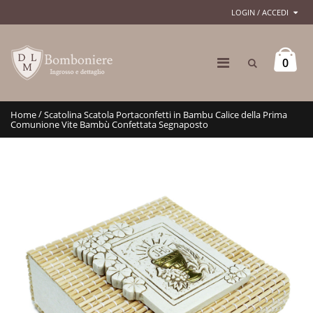
LOGIN / ACCEDI
0
/
Home
Scatolina Scatola Portaconfetti in Bambu Calice della Prima
Comunione Vite Bambù Confettata Segnaposto