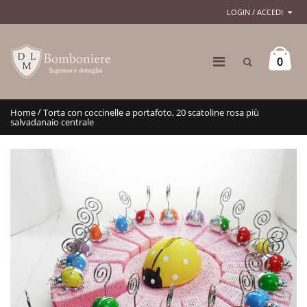
LOGIN / ACCEDI
0
/
Home
Torta con coccinelle a portafoto, 20 scatoline rosa più
salvadanaio centrale