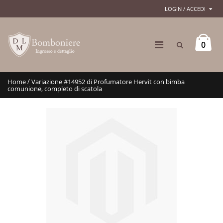
LOGIN / ACCEDI
0
/
Home
Variazione #14952 di Profumatore Hervit con bimba
comunione, completo di scatola