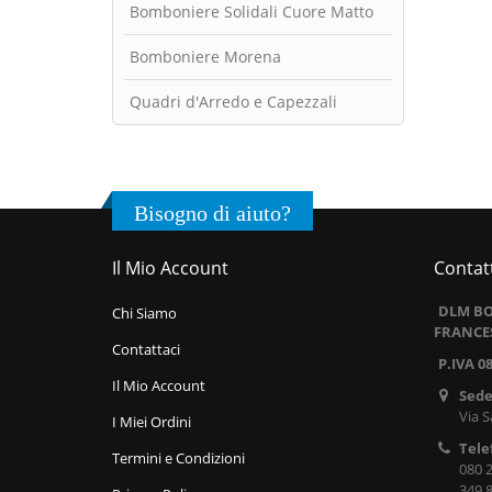
Bomboniere Solidali Cuore Matto
Bomboniere Morena
Quadri d'Arredo e Capezzali
Bisogno di aiuto?
Il Mio Account
Contatt
DLM BO
Chi Siamo
FRANCE
Contattaci
P.IVA 0
Il Mio Account
Sede
Via S
I Miei Ordini
Tele
Termini e Condizioni
080 
349 