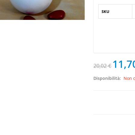
SKU
11,7
20,02 €
Disponibilità:
Non d