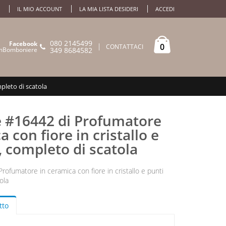
IL MIO ACCOUNT
LA MIA LISTA DESIDERI
ACCEDI
080 2145499
Facebook
0
CONTATTACI
mBomboniere
349 8684582
pleto di scatola
e #16442 di Profumatore
a con fiore in cristallo e
, completo di scatola
rofumatore in ceramica con fiore in cristallo e punti
ola
tto