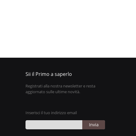
Sii il Primo a saperlo
Registrati alla nostra newsletter e resta
aggiornato sulle ultime novità.
Inserisci il tuo indirizzo email
Invia