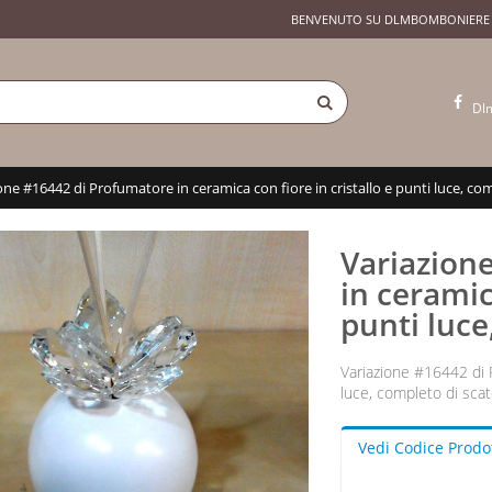
BENVENUTO SU DLMBOMBONIERE
Dl
one #16442 di Profumatore in ceramica con fiore in cristallo e punti luce, com
Variazion
in ceramic
punti luce
Variazione #16442 di P
luce, completo di scat
Vedi Codice Prodo