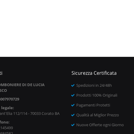
i
Sicurezza Certificata
MBONIERE DI DE LUCIA
Spedizioni in 24/48h
SCO
Prodotti 100% Originali
8007970729
Pagamenti Protetti
 legale:
ant'Elia 112/114 - 70033 Corato BA
Qualità al Miglior Prezzo
fono:
Nuove Offerte ogni Giorno
2145499
8684582