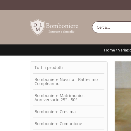
/
Home
Variazi
Tutti i prodotti
Bomboniere Nascita - Battesimo -
Compleanno
Bomboniere Matrimonio -
Anniversario 25° - 50°
Bomboniere Cresima
Bomboniere Comunione