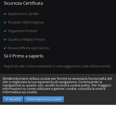
Sicurezza Certificata
Spedizioni in 24/48h
Prodotti 100% Originali
Pagamenti Protetti
Qualità al Miglior Prezzo
Nuove Offerte ogni Giorno
Sii il Primo a saperlo
Registrati alla nostra newsletter e resta aggiornato sulle ultime novità.
DlmBomboniere utilizza cookie per fornire la necessaria funzionalità del
sito e migliorare la tua esperienza di navigazione. Continuando la
Inserisci il tuo indirizzo email
navigazione su questo sito, accetti la nostra cookie policy. Per maggiori
informazioni su come utilizzare e gestire i cookie, consulta la nostra
Informativa sui cookie.
Invia
Accetta
Informativa sui cookie