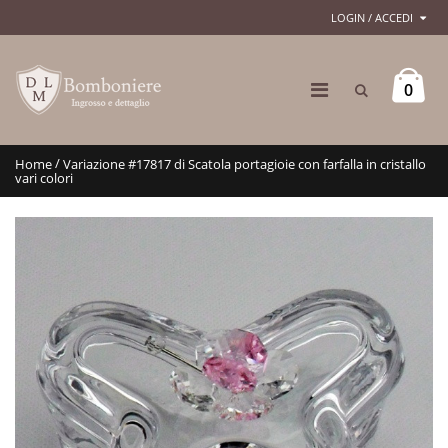
LOGIN / ACCEDI
0
/
Home
Variazione #17817 di Scatola portagioie con farfalla in cristallo
vari colori