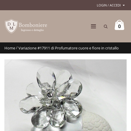
LOGIN / ACCEDI
0
/
Home
Variazione #17911 di Profumatore cuore e fiore in cristallo