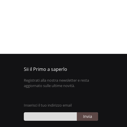
Sii il Primo a saperlo
Registrati alla nostra newsletter e resta
aggiornato sulle ultime novità.
Inserisci il tuo indirizzo email
Invia