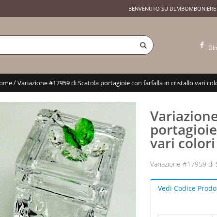
BENVENUTO SU DLMBOMBONIERE
Dl
/
ome
Variazione #17959 di Scatola portagioie con farfalla in cristallo vari col
Variazione
portagioie 
vari colori
Variazione #17959 di Sc
Vedi Codice Prodo