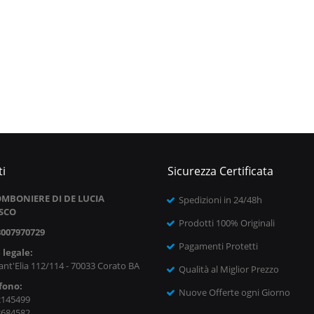
i
Sicurezza Certificata
MBONIERE DI DE LUCIA
Spedizioni in 24/48h
SCO
Prodotti 100% Originali
8007970729
Pagamenti Protetti
 legale:
ant'Elia 112/114 - 70033 Corato BA
Qualità al Miglior Prezzo
fono:
Nuove Offerte ogni Giorno
2145499
8684582