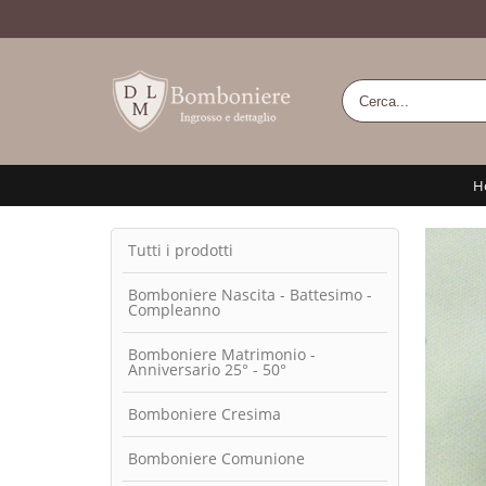
H
Tutti i prodotti
Bomboniere Nascita - Battesimo -
Compleanno
Bomboniere Matrimonio -
Anniversario 25° - 50°
Bomboniere Cresima
Bomboniere Comunione