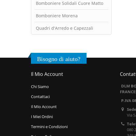
Bomboniere Solidali Cuore Matto
Bomboniere Morena
Quadri d'Arredo e Capezzali
Bisogno di aiuto?
Il Mio Account
Contatt
DLM BO
Chi Siamo
FRANCE
Contattaci
P.IVA 0
Il Mio Account
Sede
Via S
I Miei Ordini
Tele
Termini e Condizioni
080 
349 