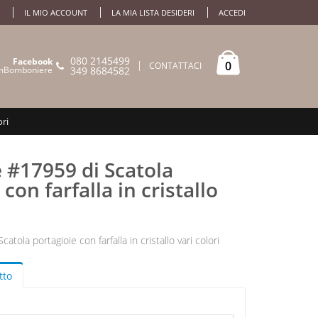
IL MIO ACCOUNT
LA MIA LISTA DESIDERI
ACCEDI
080 2145499
Facebook
0
CONTATTACI
mBomboniere
349 8684582
ori
 #17959 di Scatola
con farfalla in cristallo
atola portagioie con farfalla in cristallo vari colori
tto